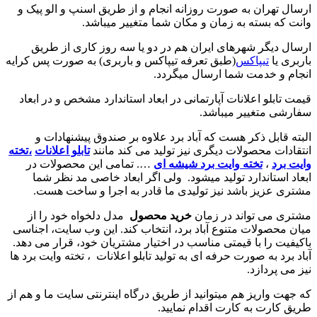
ارسال تهران به صورت روزانه انجام و از طریق اسنپ و الو پیک و
وانت که بسته به زمان و مکان شما متغییر میباشد.
ارسال دیگر شهرهای ایران هم در دو یا سه روز کاری از طریق
باربری یا
تیپاکس
(طبق تعرفه تیپاکس و باربری) به صورت پس کرایه
انجام و خدمت شما ارسال میگردد.
قیمت تابلو اعلانات آپارتمانی در ابعاد استاندارد مشخص و در ابعاد
سفارشی متغییر میباشد.
البته قابل ذکر هست که آباد برد علاوه بر صندوق پیشنهادات و
انتقادات محصولات دیگری نیز تولید می کند مانند
تابلو اعلانات
،تخته
وایت برد
،
تخته وایت برد شیشه ای
…. تمامی این محصولات در
ابعاد استاندارد تولید میشود. ولی اگر ابعاد خاصی مد نظر شما
مشتری عزیز باشد نیز تولیدی ما قادر به اجرا و ساخت هست.
مشتری می تواند در زمان
خرید محصول
مدل دلخواه خود را از
میان محصولات متنوع آباد برد، انتخاب کند. این وب سایت، اجناسی
باکیفیت را با قیمتی مناسب در اختیار مشتریان خود، قرار می دهد.
آباد برد به صورت حرفه ای به تولید تابلو اعلانات ، تخته وایت برد ها
نیز می پردازد.
که جهت واریز هم میتوانید از طریق درگاه اینترنتی سایت ما و هم از
طریق کارت به کارت اقدام نمایید.